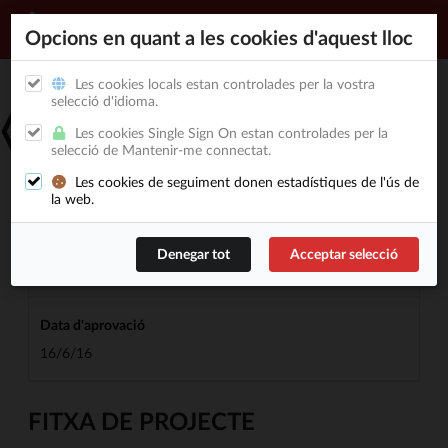
Opcions en quant a les cookies d'aquest lloc
Les cookies locals estan controlades per la vostra
selecció d'idioma.
T05-2016
Arxiu Competitivitat Industrial
Les cookies Single Sign On estan controlades per la
Cas Pilot ús ANELLA 4.0
selecció de Mantenir-me connectat.
Desenvolupar una plataforma Data Analytics SaaS que
Les cookies de seguiment donen estadístiques de l'ús de
permeti monitorizar processos d'injecció de plàstic.
la web.
Creació
19/10/16
Data d'aprovació
16/6/16
FITXA DE PROJECTE