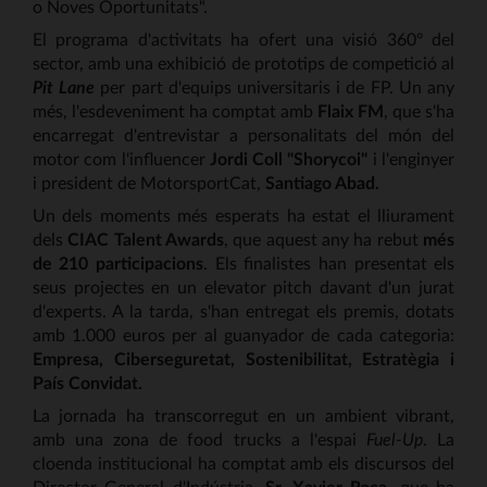
o Noves Oportunitats".
El programa d'activitats ha ofert una visió 360º del
sector, amb una exhibició de prototips de competició al
Pit Lane
per part d'equips universitaris i de FP. Un any
més, l'esdeveniment ha comptat amb
Flaix FM
, que s'ha
encarregat d'entrevistar a personalitats del món del
motor com l'influencer
Jordi Coll "Shorycoi"
i l'enginyer
i president de MotorsportCat,
Santiago Abad.
Un dels moments més esperats ha estat el lliurament
dels
CIAC Talent Awards
, que aquest any ha rebut
més
de 210 participacions
. Els finalistes han presentat els
seus projectes en un elevator pitch davant d'un jurat
d'experts. A la tarda, s'han entregat els premis, dotats
amb 1.000 euros per al guanyador de cada categoria:
Empresa, Ciberseguretat, Sostenibilitat, Estratègia i
País Convidat.
La jornada ha transcorregut en un ambient vibrant,
amb una zona de food trucks a l'espai
Fuel-Up
. La
cloenda institucional ha comptat amb els discursos del
Director General d'Indústria,
Sr. Xavier Roca
, que ha