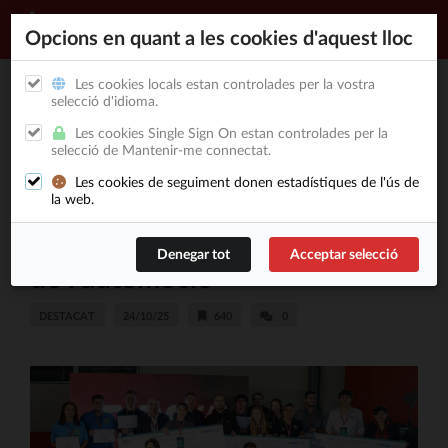
Opcions en quant a les cookies d'aquest lloc
Les cookies locals estan controlades per la vostra
selecció d'idioma.
L'Automotive Talent Show del
Les cookies Single Sign On estan controlades per la
selecció de Mantenir-me connectat.
CIAC revalida el seu èxit en la
Les cookies de seguiment donen estadístiques de l'ús de
cinquena edició i es consolida
la web.
com l'epicentre del talent jove
de l'automoció
DESTACAT
24/10/25
640
0