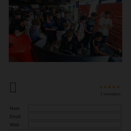
1 revisio(ns)
Nom
Email
Web