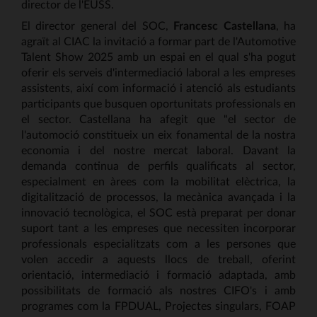
director de l'EUSS.
El director general del SOC,
Francesc Castellana
, ha
agraït al CIAC la invitació a formar part de l'Automotive
Talent Show 2025 amb un espai en el qual s'ha pogut
oferir els serveis d'intermediació laboral a les empreses
assistents, així com informació i atenció als estudiants
participants que busquen oportunitats professionals en
el sector. Castellana ha afegit que "el sector de
l'automoció constitueix un eix fonamental de la nostra
economia i del nostre mercat laboral. Davant la
demanda continua de perfils qualificats al sector,
especialment en àrees com la mobilitat elèctrica, la
digitalització de processos, la mecànica avançada i la
innovació tecnològica, el SOC està preparat per donar
suport tant a les empreses que necessiten incorporar
professionals especialitzats com a les persones que
volen accedir a aquests llocs de treball, oferint
orientació, intermediació i formació adaptada, amb
possibilitats de formació als nostres CIFO's i amb
programes com la FPDUAL, Projectes singulars, FOAP