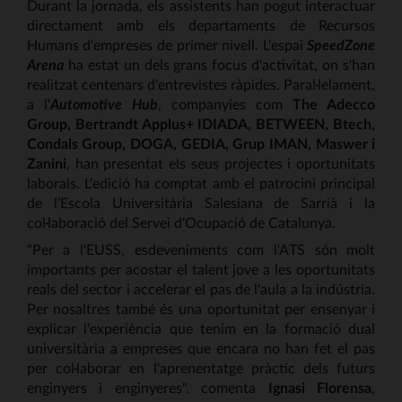
Durant la jornada, els assistents han pogut interactuar
directament amb els departaments de Recursos
Humans d'empreses de primer nivell. L'espai
SpeedZone
Arena
ha estat un dels grans focus d'activitat, on s'han
realitzat centenars d'entrevistes ràpides. Paral·lelament,
a l'
Automotive Hub
, companyies com
The Adecco
Group, Bertrandt Applus+ IDIADA, BETWEEN, Btech,
Condals Group, DOGA, GEDIA, Grup IMAN, Maswer i
Zanini
, han presentat els seus projectes i oportunitats
laborals. L'edició ha comptat amb el patrocini principal
de l'Escola Universitària Salesiana de Sarrià i la
col·laboració del Servei d'Ocupació de Catalunya.
"Per a l'EUSS, esdeveniments com l'ATS són molt
importants per acostar el talent jove a les oportunitats
reals del sector i accelerar el pas de l'aula a la indústria.
Per nosaltres també és una oportunitat per ensenyar i
explicar l'experiència que tenim en la formació dual
universitària a empreses que encara no han fet el pas
per col·laborar en l'aprenentatge pràctic dels futurs
enginyers i enginyeres". comenta
Ignasi Florensa
,