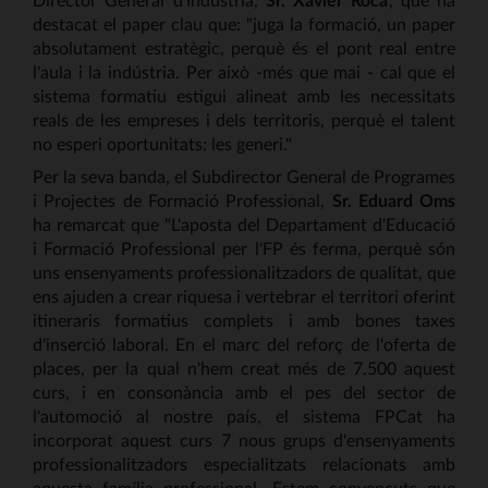
destacat el paper clau que: "juga la formació, un paper
absolutament estratègic, perquè és el pont real entre
l'aula i la indústria. Per això -més que mai - cal que el
sistema formatiu estigui alineat amb les necessitats
reals de les empreses i dels territoris, perquè el talent
no esperi oportunitats: les generi."
Per la seva banda, el Subdirector General de Programes
i Projectes de Formació Professional,
Sr. Eduard Oms
ha remarcat que "L'aposta del Departament d'Educació
i Formació Professional per l'FP és ferma, perquè són
uns ensenyaments professionalitzadors de qualitat, que
ens ajuden a crear riquesa i vertebrar el territori oferint
itineraris formatius complets i amb bones taxes
d'inserció laboral. En el marc del reforç de l'oferta de
places, per la qual n'hem creat més de 7.500 aquest
curs, i en consonància amb el pes del sector de
l'automoció al nostre país, el sistema FPCat ha
incorporat aquest curs 7 nous grups d'ensenyaments
professionalitzadors especialitzats relacionats amb
aquesta família professional. Estem convençuts que