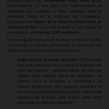
cinquena edició de l'
Automotive Talent Show (ATS)
,
consolidant-se un any més com l'esdeveniment de
referència que connecta el talent emergent amb les
empreses líders de la indústria de l'automoció.
Organitzat pel
Clúster de la Indústria d'Automoció de
Catalunya (CIAC)
, la jornada ha estat un èxit rotund de
participació, amb
més de 1.000 assistents.
La benvinguda institucional ha donat el tret de sortida
a la jornada. En els seus parlaments, les autoritats han
destacat la importància de l'esdeveniment:
Sergio Alcaraz, president del CIAC:
"L'ATS és una
eina molt important dins la xarxa de projectes del
CIAC per impulsar i canalitzar talent. És vital que
seguim tenint aquests ponts de connexió i de
trobada entre la indústria, la universitat i les
futures generacions que seguiran impulsant el
sector i també l'administració pública. Així és com
s'avança cap al futur: amb acords, amb talent
jove i amb un objectiu compartit".