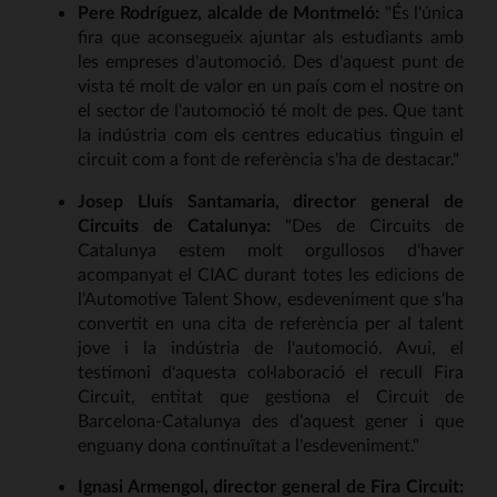
Pere Rodríguez, alcalde de Montmeló:
"És l'única
fira que aconsegueix ajuntar als estudiants amb
les empreses d'automoció. Des d'aquest punt de
vista té molt de valor en un país com el nostre on
el sector de l'automoció té molt de pes. Que tant
la indústria com els centres educatius tinguin el
circuit com a font de referència s'ha de destacar."
Josep Lluís Santamaria, director general de
Circuits de Catalunya:
"Des de Circuits de
Catalunya estem molt orgullosos d'haver
acompanyat el CIAC durant totes les edicions de
l'Automotive Talent Show, esdeveniment que s'ha
convertit en una cita de referència per al talent
jove i la indústria de l'automoció. Avui, el
testimoni d'aquesta col·laboració el recull Fira
Circuit, entitat que gestiona el Circuit de
Barcelona-Catalunya des d'aquest gener i que
enguany dona continuïtat a l'esdeveniment."
Ignasi Armengol, director general de Fira Circuit: